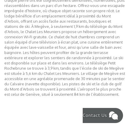
chaque pierre ont été soigneusement démontées, numérotées, puis
réassemblées dans un parc d’un hectare. Offrez-vous une escapade
imprégnée d’histoire, où chaque objet raconte son propre récit. Le
lodge bénéficie d’un emplacement idéal à proximité du Mont
d’Arbois, offrant un accès facile aux restaurants, boutiques et
stations de ski. À Megève, à seulement 1,9 km du télésiège du Mont
d’Arbois, le Chalet Les Meuniers propose un hébergement avec
connexion Wi-Fi gratuite. Ce chalet de huit chambres comprend un
salon équipé d’une télévision à écran plat, une cuisine entièrement
équipée avec lave-vaisselle et four, ainsi qu’une salle de bain avec
baignoire. Les hôtes peuvent profiter de la grande terrasse
extérieure et explorer les sentiers de randonnée à proximité. Le ski
est disponible sur place et dans les environs. Le télésiège Petit
Rochebrune se trouve à 3,9 km, tandis que l’école de ski de Megève
est située à 5,6 km du Chalet Les Meuniers. Le village de Megève est
accessible en une agréable promenade de 30 minutes par le sentier
du Calvaire (navette disponible). Les pistes de ski et le club de golf
du Mont d’Arbois se trouvent à proximité. L’aéroport le plus proche
est celui de Genève, situé à seulement 84 km de l’établissement.
Contact Us