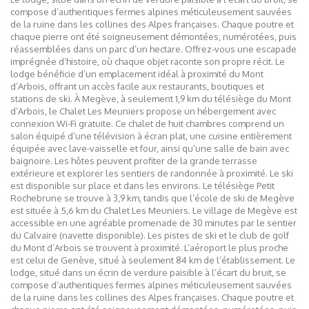
compose d’authentiques fermes alpines méticuleusement sauvées
de la ruine dans les collines des Alpes françaises. Chaque poutre et
chaque pierre ont été soigneusement démontées, numérotées, puis
réassemblées dans un parc d’un hectare. Offrez-vous une escapade
imprégnée d’histoire, où chaque objet raconte son propre récit. Le
lodge bénéficie d’un emplacement idéal à proximité du Mont
d’Arbois, offrant un accès facile aux restaurants, boutiques et
stations de ski. À Megève, à seulement 1,9 km du télésiège du Mont
d’Arbois, le Chalet Les Meuniers propose un hébergement avec
connexion Wi-Fi gratuite. Ce chalet de huit chambres comprend un
salon équipé d’une télévision à écran plat, une cuisine entièrement
équipée avec lave-vaisselle et four, ainsi qu’une salle de bain avec
baignoire. Les hôtes peuvent profiter de la grande terrasse
extérieure et explorer les sentiers de randonnée à proximité. Le ski
est disponible sur place et dans les environs. Le télésiège Petit
Rochebrune se trouve à 3,9 km, tandis que l’école de ski de Megève
est située à 5,6 km du Chalet Les Meuniers. Le village de Megève est
accessible en une agréable promenade de 30 minutes par le sentier
du Calvaire (navette disponible). Les pistes de ski et le club de golf
du Mont d’Arbois se trouvent à proximité. L’aéroport le plus proche
est celui de Genève, situé à seulement 84 km de l’établissement. Le
lodge, situé dans un écrin de verdure paisible à l’écart du bruit, se
compose d’authentiques fermes alpines méticuleusement sauvées
de la ruine dans les collines des Alpes françaises. Chaque poutre et